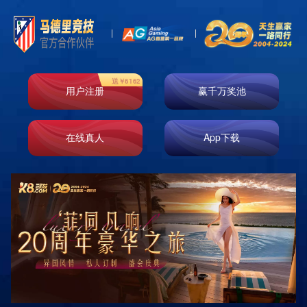
k8凯发天生赢家
一触即发
企业理念
用心耕耘体育产业
用实力创造美好未来