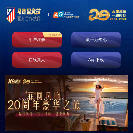
k8凯发天生赢家
一触即发
体育场馆运营管理
k8凯发结合各地方体育文化资源，有效发挥体育场馆的社
会效益，全面助力当地体育事业和体育产业的升级发展。