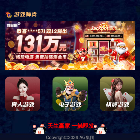
k8凯发发展集团股份有限公司
Copyright © zhongaosport.cn, All Rights Reserved
网站地图
|
网站XML